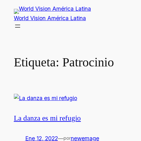
Saltar
al
World Vision América Latina
contenido
Etiqueta:
Patrocinio
La danza es mi refugio
Ene 12, 2022
—
newemage
por