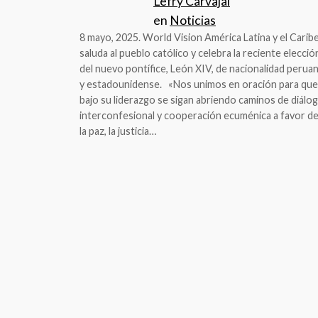
Lefry Carvajal
en
Noticias
8 mayo, 2025. World Vision América Latina y el Carib
saluda al pueblo católico y celebra la reciente elecció
del nuevo pontífice, León XIV, de nacionalidad perua
y estadounidense. «Nos unimos en oración para que
bajo su liderazgo se sigan abriendo caminos de diálo
interconfesional y cooperación ecuménica a favor d
la paz, la justicia…