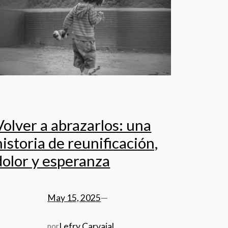
Volver a abrazarlos: una
historia de reunificación,
dolor y esperanza
May 15, 2025
—
Lefry Carvajal
por