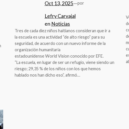
Oct 13, 2025
—
por
Lefry Carvajal
V
en
Noticias
d
c
Tres de cada diez niños haitianos consideran que ir a
d
la escuela es una actividad “de alto riesgo” para su
m
seguridad, de acuerdo con un nuevo informe de la
n
c
organización humanitaria
e
estadounidense World Vision conocido por EFE.
a
“La escuela, en lugar de ser un refugio, viene siendo un
riesgo; 29,35 % de los niños con los que hemos
hablado nos han dicho eso”, afirmó…