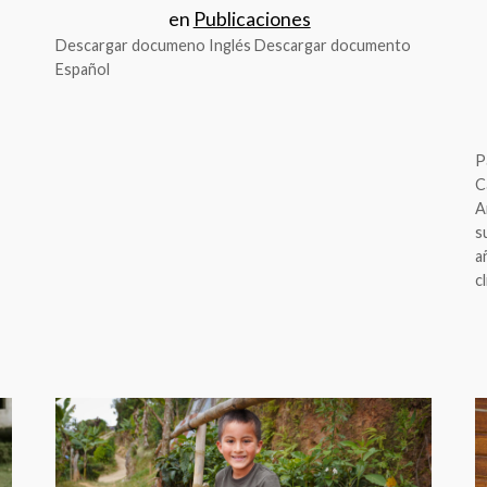
en
Publicaciones
Descargar documeno Inglés Descargar documento
Español
P
C
A
s
a
c