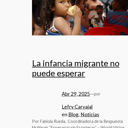
La infancia migrante no
puede esperar
Abr 29, 2025
—
por
Lefry Carvajal
en
Blog
, 
Noticias
Por Fabiola Rueda, Coordinadora de la Respuesta
Multipaís “Esperanza sin Fronteras” – World Vision