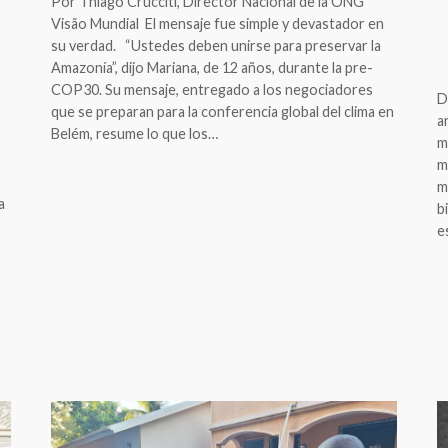
Por Thiago Crucciti, Director Nacional de la ONG
Visão Mundial El mensaje fue simple y devastador en
su verdad. “Ustedes deben unirse para preservar la
Amazonía”, dijo Mariana, de 12 años, durante la pre-
COP30. Su mensaje, entregado a los negociadores
D
que se preparan para la conferencia global del clima en
a
Belém, resume lo que los…
m
m
m
a
b
e