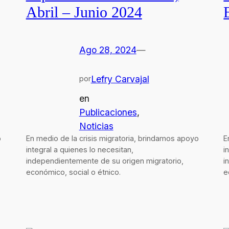
Abril – Junio 2024
Ago 28, 2024
—
Lefry Carvajal
por
en
Publicaciones
, 
Noticias
o
En medio de la crisis migratoria, brindamos apoyo
E
integral a quienes lo necesitan,
i
independientemente de su origen migratorio,
i
económico, social o étnico.
e