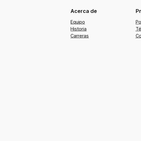
Acerca de
P
Equipo
Po
Historia
Té
Carreras
Co