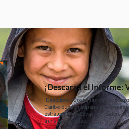
¡Descarga el Informe: V
¡Descubre «Cosechas de Esperanza»
Caribe pueden superar la insegurida
estrategias efectivas, aprenderás 
transformar vidas.