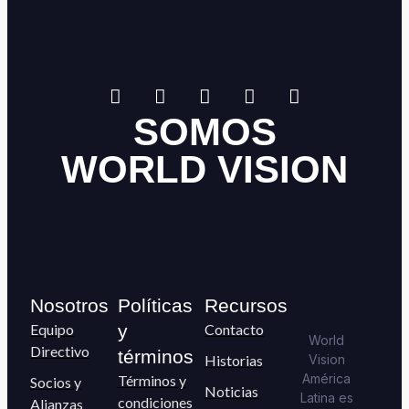
SOMOS
WORLD VISION
Nosotros
Políticas
Recursos
Equipo
y
Contacto
World
Directivo
términos
Historias
Vision
América
Términos y
Socios y
Noticias
Latina es
condiciones
Alianzas
una ONG
Publicaciones
Políticas de
Rendición de
que trabaja