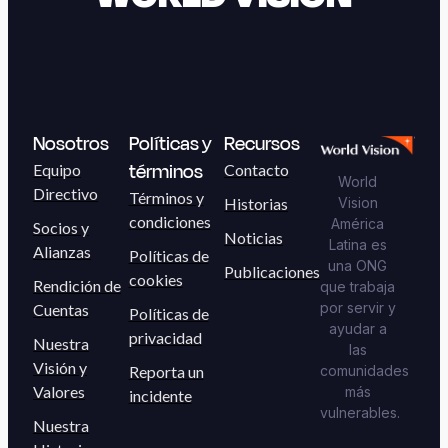
Nosotros
Políticas y
Recursos
términos
Equipo
Contacto
World
Directivo
Términos y
Historias
Vision
condiciones
América
Socios y
Noticias
Latina es
Alianzas
Políticas de
una ONG
Publicaciones
cookies
Rendición de
que trabaja
por servir y
Cuentas
Políticas de
ayudar a
privacidad
Nuestra
las
Visión y
Reporta un
comunidades
Valores
más
incidente
vulnerables.
Nuestra