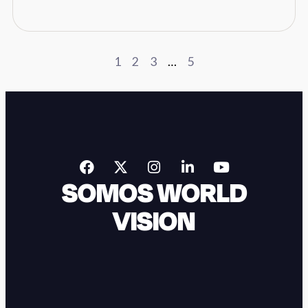
1
2
3
…
5
SOMOS WORLD
VISION