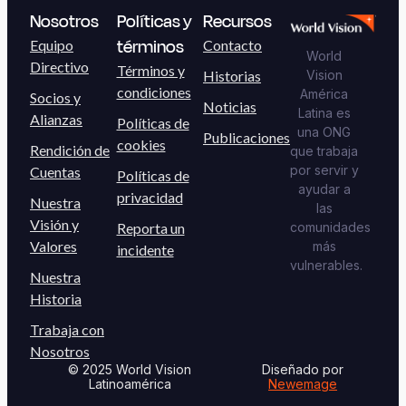
Nosotros
Políticas y
Recursos
términos
Equipo
Contacto
World
Directivo
Términos y
Historias
Vision
condiciones
América
Socios y
Noticias
Latina es
Alianzas
Políticas de
una ONG
Publicaciones
cookies
Rendición de
que trabaja
por servir y
Cuentas
Políticas de
ayudar a
privacidad
Nuestra
las
Visión y
Reporta un
comunidades
Valores
más
incidente
vulnerables.
Nuestra
Historia
Trabaja con
Nosotros
© 2025 World Vision
Diseñado por
Latinoamérica
Newemage