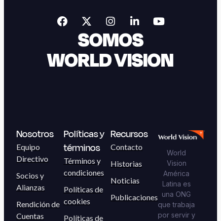
SOMOS
WORLD VISION
Nosotros
Políticas y
Recursos
términos
Equipo
Contacto
World
Directivo
Términos y
Historias
Vision
condiciones
América
Socios y
Noticias
Latina es
Alianzas
Políticas de
una ONG
Publicaciones
cookies
Rendición de
que trabaja
por servir y
Cuentas
Políticas de