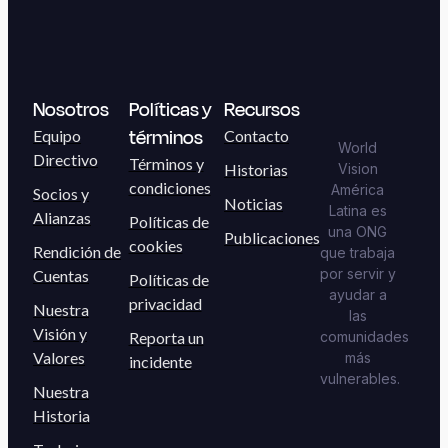
Nosotros
Políticas y
Recursos
términos
Equipo
Contacto
World
Directivo
Términos y
Historias
Vision
condiciones
América
Socios y
Noticias
Latina es
Alianzas
Políticas de
una ONG
Publicaciones
cookies
Rendición de
que trabaja
por servir y
Cuentas
Políticas de
ayudar a
privacidad
Nuestra
las
Visión y
Reporta un
comunidades
Valores
más
incidente
vulnerables.
Nuestra
Historia