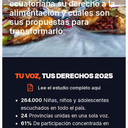
ecuatoriana su derecho a la
alimentación y cuáles son
sus propuestas para
transformarlo.
TU VOZ,
TUS DERECHOS 2025
Lee el estudio completo aquí
264.000
Niñas, niños y adolescentes
escuchados en todo el país.
24
Provincias unidas en una sola voz.
61%
De participación concentrada en