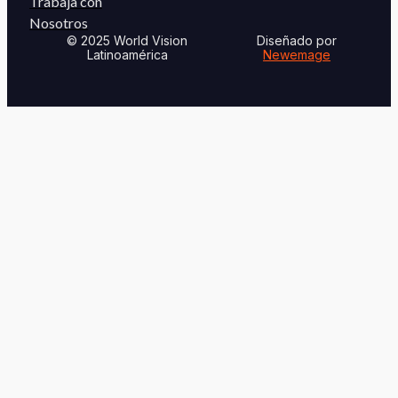
Trabaja con
Nosotros
© 2025 World Vision
Diseñado por
Latinoamérica
Newemage