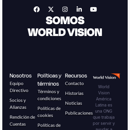
SOMOS
WORLD VISION
Nosotros
Políticas y
Recursos
términos
Equipo
Contacto
World
Directivo
Términos y
Historias
Vision
condiciones
América
Socios y
Noticias
Latina es
Alianzas
Políticas de
una ONG
Publicaciones
cookies
Rendición de
que trabaja
por servir y
Cuentas
Políticas de
ayudar a