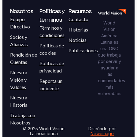
Nosotros
Políticas y
Recursos
términos
Equipo
Contacto
World
Directivo
Términos y
Historias
Vision
condiciones
América
Socios y
Noticias
Latina es
Alianzas
Políticas de
una ONG
Publicaciones
cookies
Rendición de
que trabaja
por servir y
Cuentas
Políticas de
ayudar a
privacidad
Nuestra
las
Visión y
Reporta un
comunidades
Valores
más
incidente
vulnerables.
Nuestra
Historia
Trabaja con
Nosotros
© 2025 World Vision
Diseñado por
Latinoamérica
Newemage