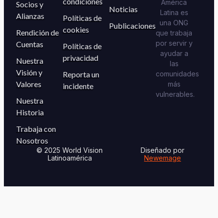
condiciones
América
Socios y
Noticias
Latina es
Alianzas
Políticas de
una ONG
Publicaciones
cookies
Rendición de
que trabaja
por servir y
Cuentas
Políticas de
ayudar a
privacidad
Nuestra
las
Visión y
Reporta un
comunidades
Valores
más
incidente
vulnerables.
Nuestra
Historia
Trabaja con
Nosotros
© 2025 World Vision
Diseñado por
Latinoamérica
Newemage