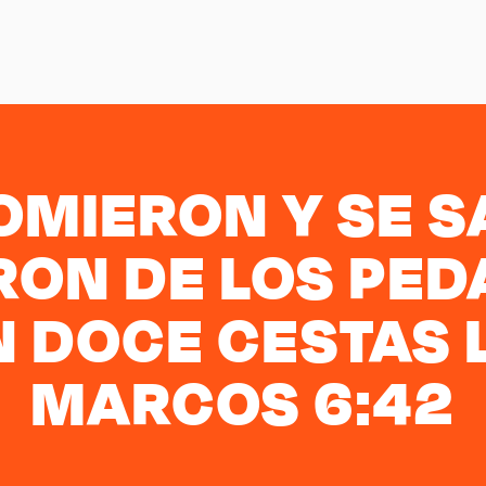
MIERON Y SE S
RON DE LOS PED
 DOCE CESTAS L
MARCOS 6:42