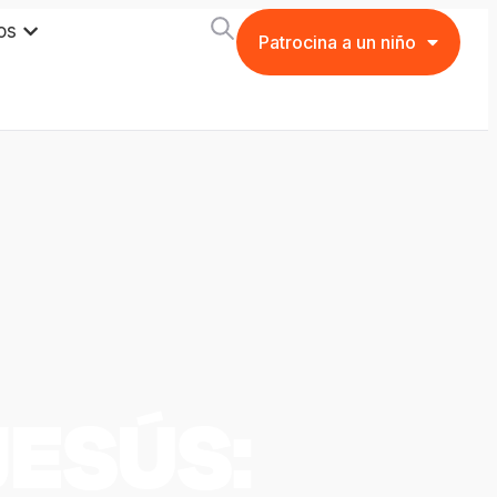
os
Patrocina a un niño
JESÚS: