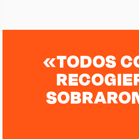
«TODOS CO
RECOGIE
SOBRARON