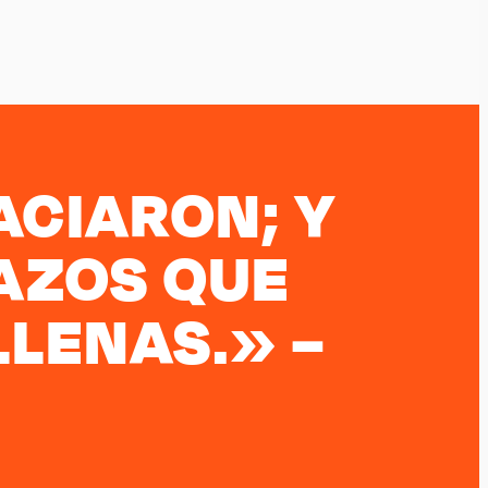
ACIARON; Y
AZOS QUE
LENAS.» –