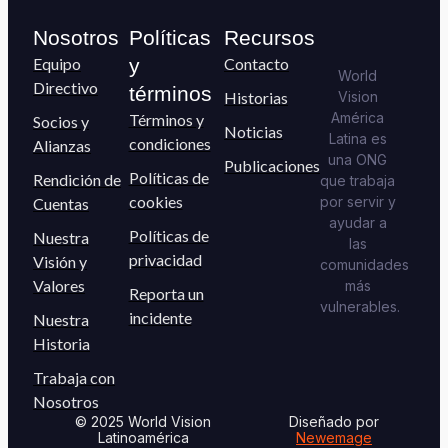
Nosotros
Políticas
Recursos
Equipo
y
Contacto
World
Directivo
términos
Historias
Vision
América
Términos y
Socios y
Noticias
Latina es
condiciones
Alianzas
una ONG
Publicaciones
Políticas de
Rendición de
que trabaja
cookies
por servir y
Cuentas
ayudar a
Políticas de
Nuestra
las
privacidad
Visión y
comunidades
Valores
más
Reporta un
vulnerables.
incidente
Nuestra
Historia
Trabaja con
Nosotros
© 2025 World Vision
Diseñado por
Latinoamérica
Newemage