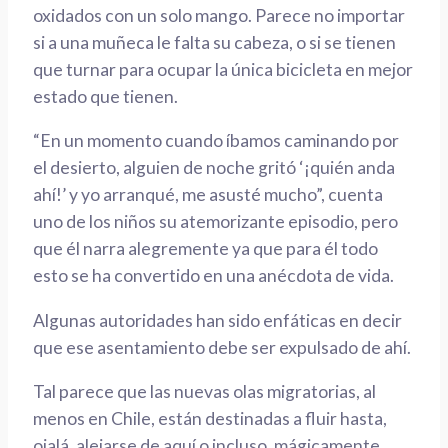
oxidados con un
solo mango. Parece no importar
si a una muñeca le falta
su
cabeza, o si se tienen
que turnar para ocupar la
única
bicicleta en mejor
estado que tienen.
“En un momento cuando íbamos caminando por
el desierto, alguien de noche gritó ‘¡quién anda
ahí!’ y yo arranqué, me asusté mucho”, cuenta
uno de los niños
su atemorizante
episo
dio, pero
que él
narra
alegre
mente
ya que para él
todo
esto s
e ha convertido en una anécdota de vida.
Algunas autoridades han sido enfáticas en decir
que ese asentamiento debe ser expulsado de ahí.
Tal parece que las
nuevas
olas migratorias, al
menos en Chile,
están destinadas a fluir hasta,
ojalá,
alejarse
de aquí o
incluso
,
mágicamente,