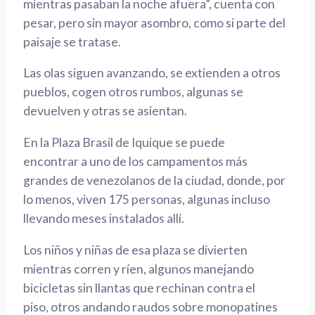
mientras pasaba
n
la noche
afuera
”,
c
uenta
con
pesar, pero sin
mayor
asombro
, como si parte del
paisaje se tratase.
Las olas siguen avanzando, se extienden a otros
pueblos, cogen otros rumbos, algunas se
devuelven y otras se asientan.
En la Plaza Brasil de Iquique se puede
encontrar
a
uno de los campamentos más
grandes de venezolanos
de la ciudad,
donde
, por
lo menos, viven 175 personas, algunas incluso
llevando meses instalados allí.
Los niños y niñas
de esa plaza
se divierten
mientras corren y ríen, algunos manejando
bicicletas sin llantas
que rechinan contra el
piso
,
otros andando raudos sobre
monopatines