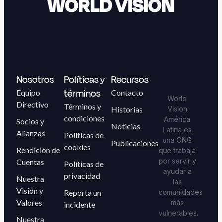
WORLD VISION
Nosotros
Políticas y
Recursos
términos
Equipo
Contacto
World
Directivo
Términos y
Historias
Vision
condiciones
América
Socios y
Noticias
Latina es
Alianzas
Políticas de
una ONG
Publicaciones
cookies
Rendición de
que trabaja
por servir y
Cuentas
Políticas de
ayudar a
privacidad
Nuestra
las
Visión y
Reporta un
comunidades
Valores
más
incidente
vulnerables.
Nuestra