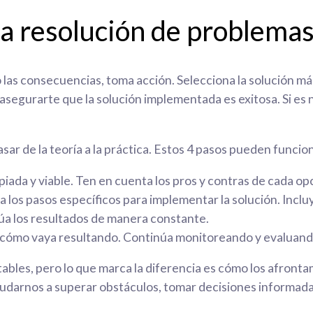
la resolución de problema
las consecuencias, toma acción. Selecciona la solución má
asegurarte que la solución implementada es exitosa. Si es n
 de la teoría a la práctica. Estos 4 pasos pueden funcio
iada y viable. Ten en cuenta los pros y contras de cada op
a los pasos específicos para implementar la solución. Incl
lúa los resultados de manera constante.
de cómo vaya resultando. Continúa monitoreando y evaluando
ables, pero lo que marca la diferencia es cómo los afront
darnos a superar obstáculos, tomar decisiones informadas