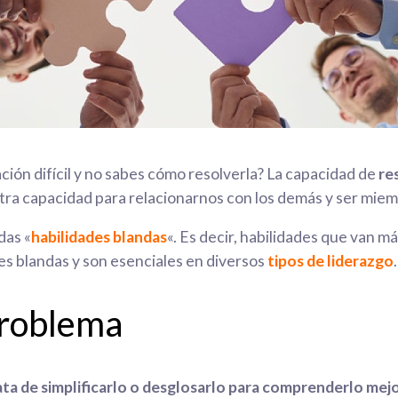
ión difícil y no sabes cómo resolverla? La capacidad de
re
stra capacidad para relacionarnos con los demás y ser mie
das «
habilidades blandas
«. Es decir, habilidades que van más
es blandas y son esenciales en diversos
tipos de liderazgo
.
 problema
ata de simplificarlo o desglosarlo para comprenderlo mej