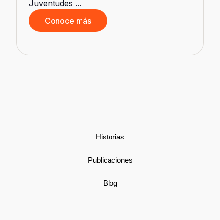
Juventudes ...
Conoce más
d
Historias
Publicaciones
Blog