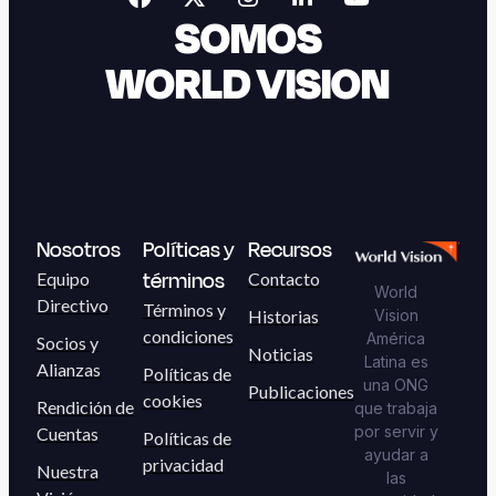
SOMOS
WORLD VISION
Nosotros
Políticas y
Recursos
términos
Equipo
Contacto
World
Directivo
Términos y
Historias
Vision
condiciones
América
Socios y
Noticias
Latina es
Alianzas
Políticas de
una ONG
Publicaciones
cookies
Rendición de
que trabaja
por servir y
Cuentas
Políticas de
ayudar a
privacidad
Nuestra
las