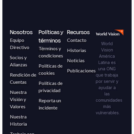
Nosotros
Políticas y
Recursos
términos
Equipo
Contacto
World
Directivo
Términos y
Historias
Vision
condiciones
América
Socios y
Noticias
Latina es
Alianzas
Políticas de
una ONG
Publicaciones
cookies
Rendición de
que trabaja
por servir y
Cuentas
Políticas de
ayudar a
privacidad
Nuestra
las
Visión y
Reporta un
comunidades
Valores
más
incidente
vulnerables.
Nuestra
Historia
Trabaja con