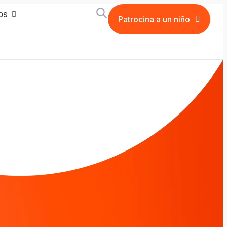
os
Patrocina a un niño