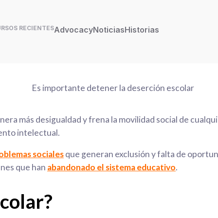
URSOS RECIENTES
Advocacy
Noticias
Historias
era más desigualdad y frena la movilidad social de cualqu
ento intelectual.
oblemas sociales
que generan exclusión y falta de oportun
venes que han
a
bandonado el sistema educativo
.
scolar?